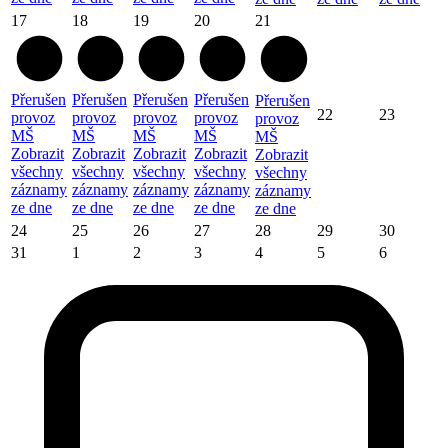
17
18
19
20
21
Přerušen
Přerušen
Přerušen
Přerušen
Přerušen
22
23
provoz
provoz
provoz
provoz
provoz
MŠ
MŠ
MŠ
MŠ
MŠ
Zobrazit
Zobrazit
Zobrazit
Zobrazit
Zobrazit
všechny
všechny
všechny
všechny
všechny
záznamy
záznamy
záznamy
záznamy
záznamy
ze dne
ze dne
ze dne
ze dne
ze dne
24
25
26
27
28
29
30
31
1
2
3
4
5
6