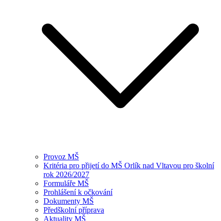
Provoz MŠ
Kritéria pro přijetí do MŠ Orlík nad Vltavou pro školní
rok 2026/2027
Formuláře MŠ
Prohlášení k očkování
Dokumenty MŠ
Předškolní příprava
Aktuality MŠ