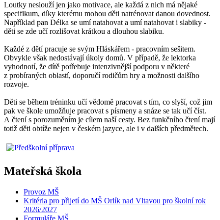
Loutky neslouží jen jako motivace, ale každá z nich má nějaké
specifikum, díky kterému mohou děti natrénovat danou dovednost.
Například pan Délka se umí natahovat a umí natahovat i slabiky -
děti se zde učí rozlišovat krátkou a dlouhou slabiku.
Každé z dětí pracuje se svým Hláskářem - pracovním sešitem.
Obvykle však nedostávají úkoly domů. V případě, že lektorka
vyhodnotí, že dítě potřebuje intenzivnější podporu v některé
z probíraných oblastí, doporučí rodičům hry a možnosti dalšího
rozvoje.
Děti se během tréninku učí vědomě pracovat s tím, co slyší, což jim
pak ve škole umožňuje pracovat s písmeny a snáze se tak učí číst.
A čtení s porozuměním je cílem naší cesty. Bez funkčního čtení mají
totiž děti obtíže nejen v českém jazyce, ale i v dalších předmětech.
Mateřská škola
Provoz MŠ
Kritéria pro přijetí do MŠ Orlík nad Vltavou pro školní rok
2026/2027
Formuláře MŠ