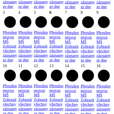
záznamy
záznamy
záznamy
záznamy
záznamy
záznamy
záznamy
ze dne
ze dne
ze dne
ze dne
ze dne
ze dne
ze dne
3
4
5
6
7
8
9
Přerušen
Přerušen
Přerušen
Přerušen
Přerušen
Přerušen
Přerušen
provoz
provoz
provoz
provoz
provoz
provoz
provoz
MŠ
MŠ
MŠ
MŠ
MŠ
MŠ
MŠ
Zobrazit
Zobrazit
Zobrazit
Zobrazit
Zobrazit
Zobrazit
Zobrazit
všechny
všechny
všechny
všechny
všechny
všechny
všechny
záznamy
záznamy
záznamy
záznamy
záznamy
záznamy
záznamy
ze dne
ze dne
ze dne
ze dne
ze dne
ze dne
ze dne
10
11
12
13
14
15
16
Přerušen
Přerušen
Přerušen
Přerušen
Přerušen
Přerušen
Přerušen
provoz
provoz
provoz
provoz
provoz
provoz
provoz
MŠ
MŠ
MŠ
MŠ
MŠ
MŠ
MŠ
Zobrazit
Zobrazit
Zobrazit
Zobrazit
Zobrazit
Zobrazit
Zobrazit
všechny
všechny
všechny
všechny
všechny
všechny
všechny
záznamy
záznamy
záznamy
záznamy
záznamy
záznamy
záznamy
ze dne
ze dne
ze dne
ze dne
ze dne
ze dne
ze dne