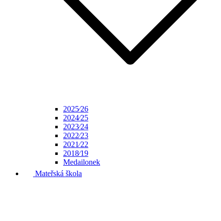
2025⁄26
2024⁄25
2023⁄24
2022⁄23
2021⁄22
2018⁄19
Medailonek
Mateřská škola