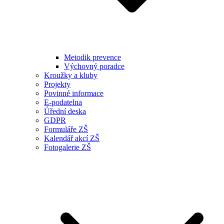
Metodik prevence
Výchovný poradce
Kroužky a kluby
Projekty
Povinné informace
E-podatelna
Úřední deska
GDPR
Formuláře ZŠ
Kalendář akcí ZŠ
Fotogalerie ZŠ