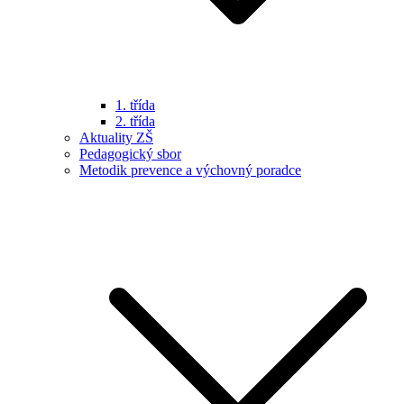
1. třída
2. třída
Aktuality ZŠ
Pedagogický sbor
Metodik prevence a výchovný poradce