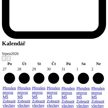
Kalendář
Srpen
2026
Po
Út
St
Čt
Pá
So
Ne
27
28
29
30
31
1
2
Přerušen
Přerušen
Přerušen
Přerušen
Přerušen
Přerušen
Přerušen
provoz
provoz
provoz
provoz
provoz
provoz
provoz
MŠ
MŠ
MŠ
MŠ
MŠ
MŠ
MŠ
Zobrazit
Zobrazit
Zobrazit
Zobrazit
Zobrazit
Zobrazit
Zobrazit
všechny
všechny
všechny
všechny
všechny
všechny
všechny