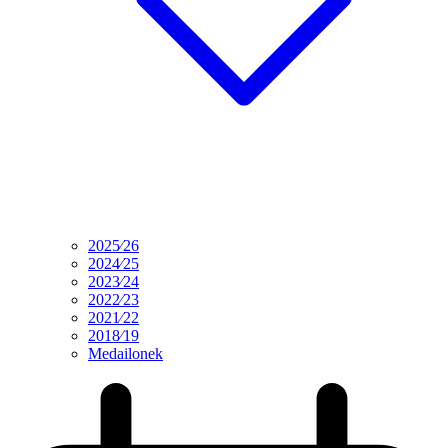
2025⁄26
2024⁄25
2023⁄24
2022⁄23
2021⁄22
2018⁄19
Medailonek