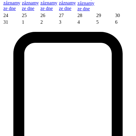
záznamy
záznamy
záznamy
záznamy
záznamy
ze dne
ze dne
ze dne
ze dne
ze dne
24
25
26
27
28
29
30
31
1
2
3
4
5
6