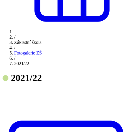
/
Základní škola
/
Fotogalerie ZŠ
/
2021⁄22
2021/22