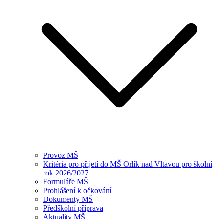
Provoz MŠ
Kritéria pro přijetí do MŠ Orlík nad Vltavou pro školní
rok 2026/2027
Formuláře MŠ
Prohlášení k očkování
Dokumenty MŠ
Předškolní příprava
Aktuality MŠ