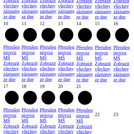
Zobrazit
Zobrazit
Zobrazit
Zobrazit
Zobrazit
Zobrazit
Zobrazit
všechny
všechny
všechny
všechny
všechny
všechny
všechny
záznamy
záznamy
záznamy
záznamy
záznamy
záznamy
záznamy
ze dne
ze dne
ze dne
ze dne
ze dne
ze dne
ze dne
10
11
12
13
14
15
16
Přerušen
Přerušen
Přerušen
Přerušen
Přerušen
Přerušen
Přerušen
provoz
provoz
provoz
provoz
provoz
provoz
provoz
MŠ
MŠ
MŠ
MŠ
MŠ
MŠ
MŠ
Zobrazit
Zobrazit
Zobrazit
Zobrazit
Zobrazit
Zobrazit
Zobrazit
všechny
všechny
všechny
všechny
všechny
všechny
všechny
záznamy
záznamy
záznamy
záznamy
záznamy
záznamy
záznamy
ze dne
ze dne
ze dne
ze dne
ze dne
ze dne
ze dne
17
18
19
20
21
Přerušen
Přerušen
Přerušen
Přerušen
Přerušen
22
23
provoz
provoz
provoz
provoz
provoz
MŠ
MŠ
MŠ
MŠ
MŠ
Zobrazit
Zobrazit
Zobrazit
Zobrazit
Zobrazit
všechny
všechny
všechny
všechny
všechny