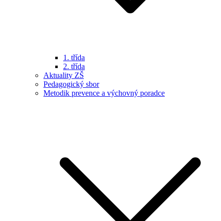
1. třída
2. třída
Aktuality ZŠ
Pedagogický sbor
Metodik prevence a výchovný poradce