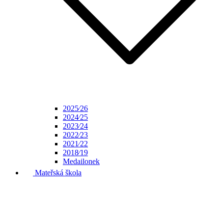
2025⁄26
2024⁄25
2023⁄24
2022⁄23
2021⁄22
2018⁄19
Medailonek
Mateřská škola