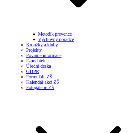
Metodik prevence
Výchovný poradce
Kroužky a kluby
Projekty
Povinné informace
E-podatelna
Úřední deska
GDPR
Formuláře ZŠ
Kalendář akcí ZŠ
Fotogalerie ZŠ